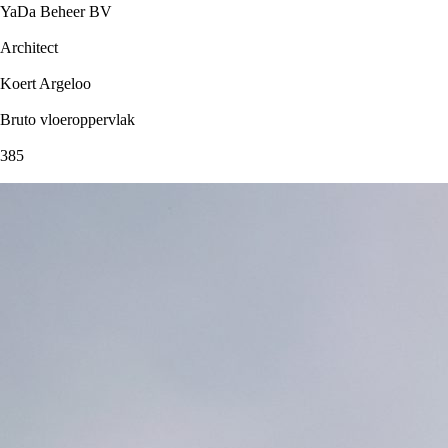
YaDa Beheer BV
Architect
Koert Argeloo
Bruto vloeroppervlak
385